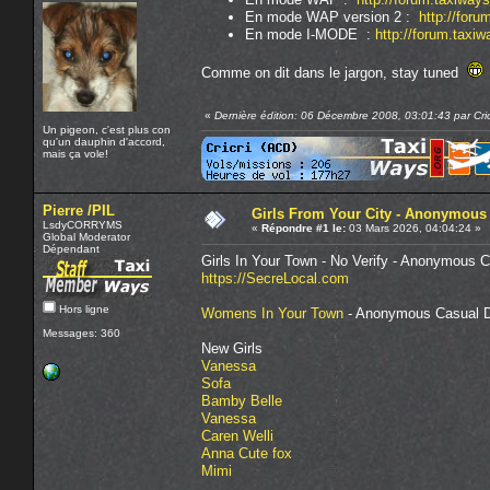
En mode WAP version 2 :
http://for
En mode I-MODE :
http://forum.taxi
Comme on dit dans le jargon, stay tuned
«
Dernière édition: 06 Décembre 2008, 03:01:43 par Cric
Un pigeon, c'est plus con
qu'un dauphin d'accord,
mais ça vole!
Pierre /PIL
Girls From Your City - Anonymous 
LsdyCORRYMS
«
Répondre #1 le:
03 Mars 2026, 04:04:24 »
Global Moderator
Dépendant
Girls In Your Town - No Verify - Anonymous C
https://SecreLocal.com
Hors ligne
Womens In Your Town
- Anonymous Casual Da
Messages: 360
New Girls
Vanessa
Sofa
Bamby Belle
Vanessa
Caren Welli
Anna Cute fox
Mimi