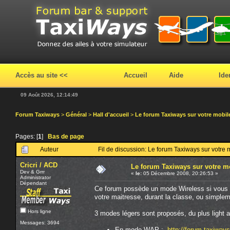
Accès au site <<
Accueil
Aide
Ide
09 Août 2026, 12:14:49
Forum Taxiways
>
Général
>
Hall d'accueil
>
Le forum Taxiways sur votre mobil
Pages: [
1
]
Bas de page
Auteur
Fil de discussion: Le forum Taxiways sur votre 
Cricri / ACD
Le forum Taxiways sur votre m
Dev & Grrr
«
le:
05 Décembre 2008, 20:26:53 »
Administrator
Dépendant
Ce forum possède un mode Wireless si vous s
votre maitresse, durant la classe, ou simplem
Hors ligne
3 modes légers sont proposés, du plus light a
Messages: 3694
En mode WAP :
http://forum.taxiway