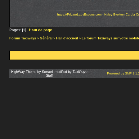
https://PrivateLadyEscorts.com
-
Haley
Evelynn
Carola 
Pages: [
1
]
Haut de page
Forum Taxiways
>
Général
>
Hall d'accueil
>
Le forum Taxiways sur votre mobil
HighWay Theme by Serseri, modified by Taxi
Ways
Powered by SMF 1.1.
Staff