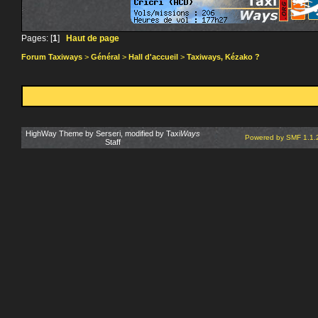
Pages: [
1
]
Haut de page
Forum Taxiways
>
Général
>
Hall d'accueil
>
Taxiways, Kézako ?
HighWay Theme by Serseri, modified by Taxi
Ways
Powered by SMF 1.1.
Staff