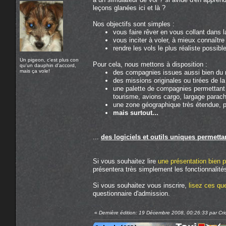
leçons glanées ici et là ?
Nos objectifs sont simples :
vous faire rêver en vous collant dans 
vous inciter à voler, à mieux connaître 
rendre les vols le plus réaliste possibl
Un pigeon, c'est plus con
Pour cela, nous mettons à disposition :
qu'un dauphin d'accord,
mais ça vole!
des compagnies issues aussi bien du r
des missions originales ou tirées de la 
une palette de compagnies permettant 
tourisme, avions cargo, largage parach
une zone géographique très étendue, p
mais surtout...
...
des logiciels et outils uniques permetta
Si vous souhaitez lire
une présentation bien 
présentera très simplement les fonctionnalité
Si vous souhaitez vous inscrire,
lisez ces qu
questionnaire d'admission.
«
Dernière édition: 19 Décembre 2008, 00:26:33 par Cric