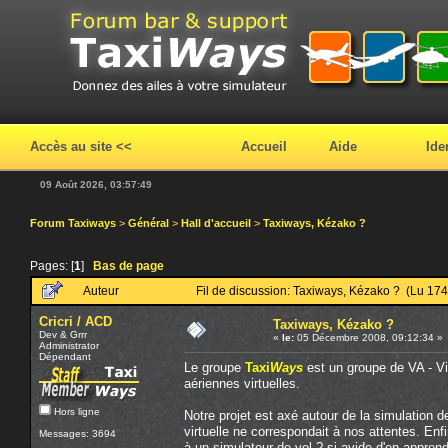
Accès au site <<
Accueil
Aide
Ide
09 Août 2026, 03:57:49
Forum Taxiways
>
Général
>
Hall d'accueil
>
Taxiways, Kézako ?
Pages: [
1
]
Bas de page
Auteur
Fil de discussion: Taxiways, Kézako ? (Lu 174
Cricri / ACD
Taxiways, Kézako ?
Dev & Grrr
«
le:
05 Décembre 2008, 09:12:34 »
Administrator
Dépendant
Le groupe
Taxi
Ways
est un groupe de VA - Vi
aériennes virtuelles.
Hors ligne
Notre projet est axé autour de la simulation
virtuelle ne correspondait à nos attentes. En
Messages: 3694
à un simulateur de vol ? si avide d'en apprend