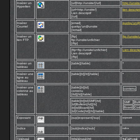
Insérer un
[url]http://unsite/[/url]
http://unsite
Hyperlien
[url=http://unsite/]
lien descripti
Lien descriptif
[/url]
Insérer
[email]
quelqu'un@
Courriel
quelqu'un@unsite
[/email]
Insérer un
[ftp]
ftp://unsite/
lien FTP
ftp://unsite/unfichier
[/ftp]
[ftp=ftp://unsite/unfichier]
Lien descript
Lien descriptif
[/ftp]
Insérer un
[table][/table]
*
tableau
Insérer une
[table][tr][/tr][/table]
*
ligne au
tableau
Insérer une
[table][tr][td]
contenu
colonne au
contenu
tableau
[/td][/tr][/table]
[table][tr][td]SMF[/td]
SMF
Bull
[td]Bulletin[/td][/tr]
Board
Co
[tr][td]Board[/td]
[td]Code[/td][/tr][/table]
Exposant
[sup]exposant[/sup]
exposant
Indice
[sub]indice[/sub]
indice
Télétypé
[tt]télétypé[/tt]
télétypé