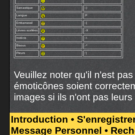
Sarcastique
::)
Langue
:P
Embarrassé
:-[
Lèvres scellées
:-X
Indécis
:-\
Bisous
:-*
Pleurs
:'(
Veuillez noter qu'il n'est pa
émoticônes soient correctem
images si ils n'ont pas leur
Introduction
•
S'enregistre
Message Personnel
•
Rech