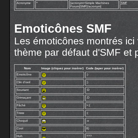
Acronyme
*
[acronym=Simple Machines
SMF
Forum]SMF[/acronym]
Emoticônes SMF
Les émoticônes montrés ici 
thème par défaut d'SMF et p
Nom
Image (cliquez pour insérer)
Code (taper pour insérer)
Emoticône
:)
Clin d'oeil
;)
Souriant
:D
Grimaçant
;D
Fâché
>:(
Triste
:(
Choqué
:o
Cool
8)
Huh
???