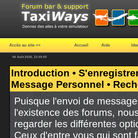
Accès au site <<
Accueil
Aide
Ide
06 Août 2026, 23:40:05
Introduction
•
S'enregistre
Message Personnel
•
Rech
Puisque l'envoi de messages
l'existence des forums, nou
regarder les différentes opt
Ceux d'entre vous qui sont f