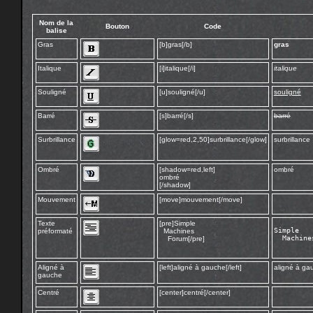
Nom de la
Bouton
Code
balise
Gras
[b]gras[/b]
gras
Italique
[i]italique[/i]
italique
Souligné
[u]souligné[/u]
souligné
Barré
[s]barré[/s]
barré
Surbrillance
[glow=red,2,50]surbrillance[/glow]
surbrillance
Ombré
[shadow=red,left]
ombré
ombré
[/shadow]
Mouvement
[move]mouvement[/move]
mouvem
Texte
[pre]Simple
Simple

préformaté
Machines
  Machines
Forum[/pre]
Aligné à
[left]aligné à gauche[/left]
aligné à ga
gauche
Centré
[center]centré[/center]