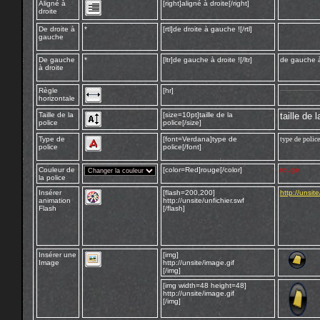
Aligné à
[right]aligné à droite[/right]
droite
De droite à
*
[rtl]de droite à gauche ![/rtl]
gauche
De gauche
*
[ltr]de gauche à droite ![/ltr]
de gauche à
à droite
Règle
[hr]
horizontale
Taille de la
[size=10pt]taille de la
taille de l
police
police[/size]
Type de
[font=Verdana]type de
type de police
police
police[/font]
Couleur de
[color=Red]rouge[/color]
rouge
la police
Insérer
[flash=200,200]
http://unsite
animation
http://unsite/unfichier.swf
Flash
[/flash]
Insérer une
[img]
Image
http://unsite/image.gif
[/img]
[img width=48 height=48]
http://unsite/image.gif
[/img]