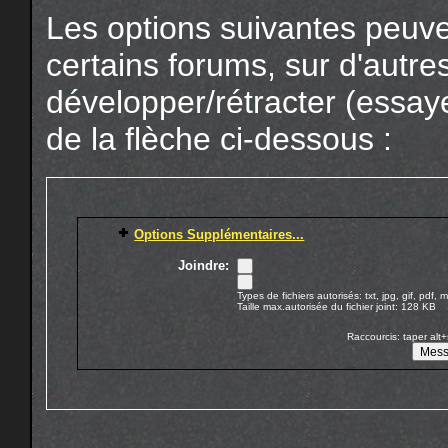
Les options suivantes peuve
certains forums, sur d'autr
développer/rétracter (essaye
de la flèche ci-dessous :
Options Supplémentaires...
Joindre:
Types de fichiers autorisés: txt, jpg, gif, pdf,
Taille max.autorisée du fichier joint: 128 KB
Raccourcis: taper alt+