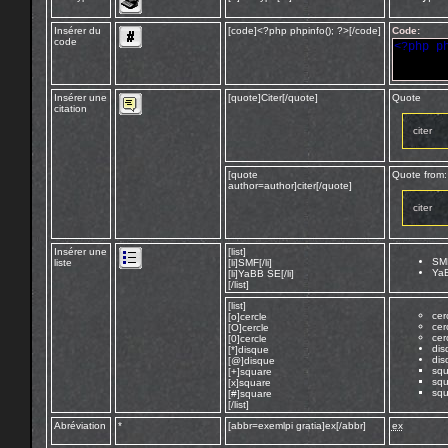
Insérer du
[code]<?php phpinfo(); ?>[/code]
Code:
code
<?php p
Insérer une
[quote]Citer[/quote]
Quote
citation
citer
[quote
Quote from:
author=author]citer[/quote]
citer
Insérer une
[list]
SM
liste
[li]SMF[/li]
Ya
[li]YaBB SE[/li]
[/list]
[list]
cer
[o]cercle
cer
[O]cercle
cer
[0]cercle
dis
[*]disque
dis
[@]disque
squ
[+]square
squ
[x]square
squ
[#]square
[/list]
Abréviation
*
[abbr=exemlpi gratia]ex[/abbr]
ex